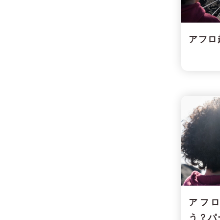
アフロ
アフ
う？パ