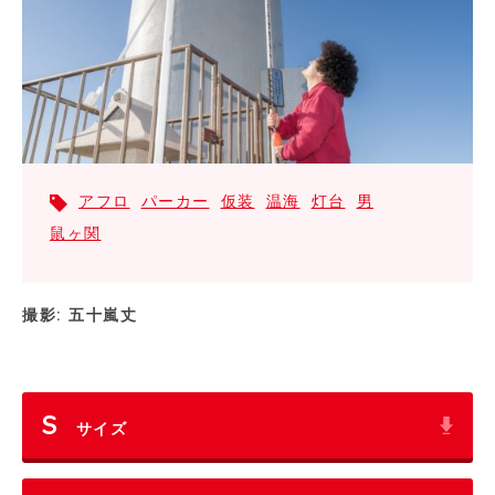
アフロ
パーカー
仮装
温海
灯台
男
鼠ヶ関
撮影: 五十嵐丈
S
サイズ