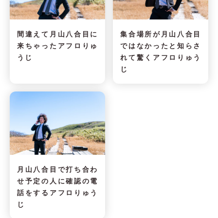
間違えて月山八合目に
集合場所が月山八合目
来ちゃったアフロりゅ
ではなかったと知らさ
うじ
れて驚くアフロりゅう
じ
月山八合目で打ち合わ
せ予定の人に確認の電
話をするアフロりゅう
じ