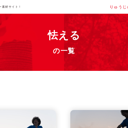
りゅうじ
ー素材サイト！
怯える
の一覧