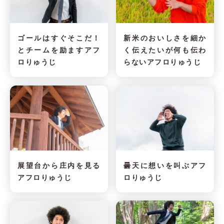
ゴールはすぐそこだ！
新米のおいしさを細か
とチームを励ますアフ
く伝えたいが何も伝わ
ロりゅうじ
らないアフロりゅうじ
展望台から庄内を見る
曇天に想いを叫ぶアフ
アフロりゅうじ
ロりゅうじ