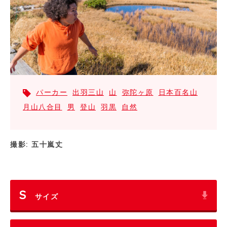
パーカー
出羽三山
山
弥陀ヶ原
日本百名山
月山八合目
男
登山
羽黒
自然
撮影: 五十嵐丈
S
サイズ