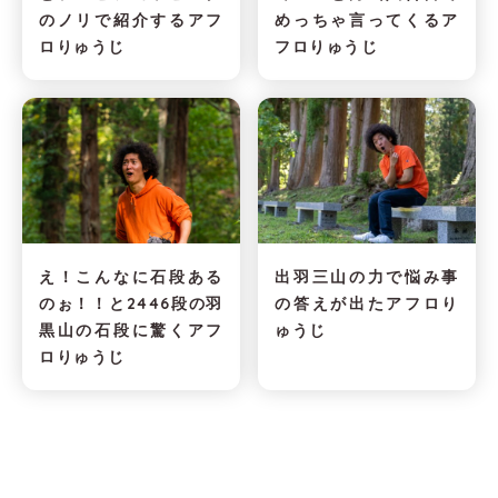
のノリで紹介するアフ
めっちゃ言ってくるア
ロりゅうじ
フロりゅうじ
え！こんなに石段ある
出羽三山の力で悩み事
のぉ！！と2446段の羽
の答えが出たアフロり
黒山の石段に驚くアフ
ゅうじ
ロりゅうじ