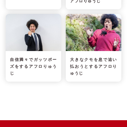
アフロりゅうじ
自信満々でガッツポー
大きなクモを息で追い
ズをするアフロりゅう
払おうとするアフロり
じ
ゅうじ