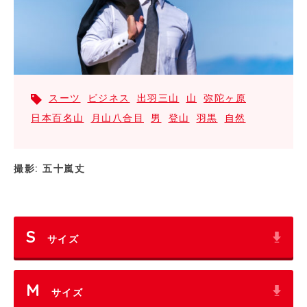
スーツ
ビジネス
出羽三山
山
弥陀ヶ原
日本百名山
月山八合目
男
登山
羽黒
自然
撮影: 五十嵐丈
S
サイズ
M
サイズ