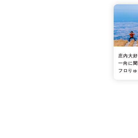
庄内大
一向に
フロりゅ