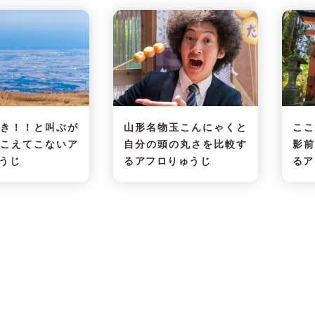
好き！！と叫ぶが
山形名物玉こんにゃくと
ここ
聞こえてこないア
自分の頭の丸さを比較す
影前
うじ
るアフロりゅうじ
るア