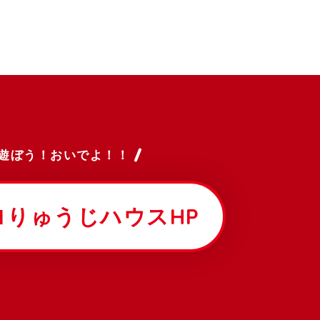
遊ぼう！おいでよ！！
ロりゅうじハウスHP