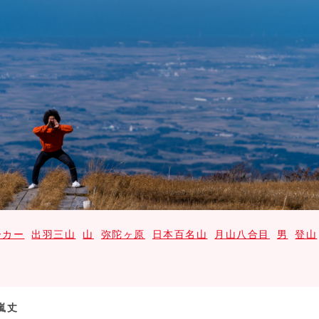
ーカー
出羽三山
山
弥陀ヶ原
日本百名山
月山八合目
男
登山
嵐丈