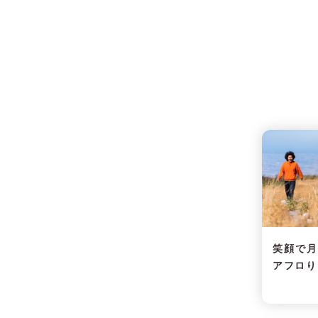
笑顔で
アフロり