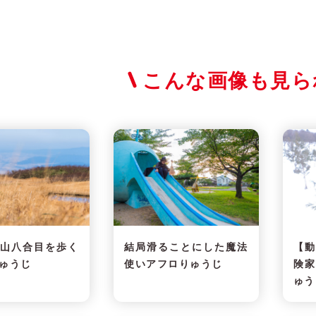
こんな画像も見ら
月山八合目を歩く
結局滑ることにした魔法
【動
ゅうじ
使いアフロりゅうじ
険家
ゅう